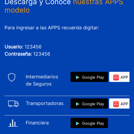
Descarga y Conoce
nuestras APPS
modelo
Para ingresar a las APPS recuerda digitar:
Usuario:
123456
Contraseña:
123456
Intermediarios
Google Play
APP Ga
de Seguros
Transportadoras
Google Play
APP Ga
Financiera
Google Play