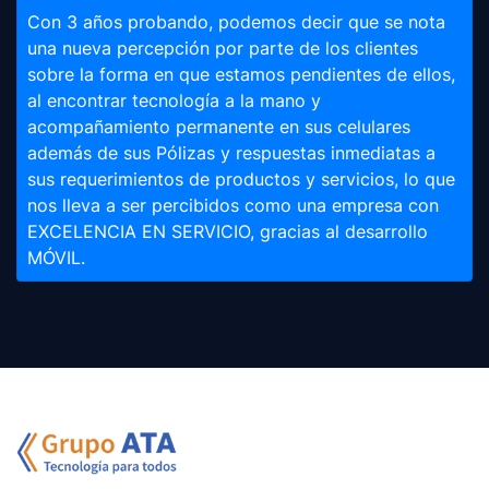
Con 3 años probando, podemos decir que se nota
una nueva percepción por parte de los clientes
sobre la forma en que estamos pendientes de ellos,
al encontrar tecnología a la mano y
acompañamiento permanente en sus celulares
además de sus Pólizas y respuestas inmediatas a
sus requerimientos de productos y servicios, lo que
nos lleva a ser percibidos como una empresa con
EXCELENCIA EN SERVICIO, gracias al desarrollo
MÓVIL.